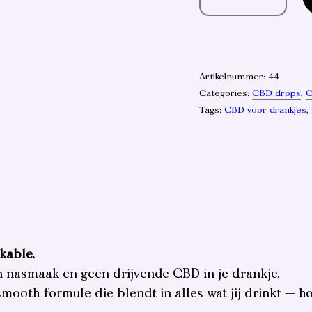
Shots
Drops
aantal
Artikelnummer:
44
Categories:
CBD drops
,
C
Tags:
CBD voor drankjes
,
kable.
n nasmaak en geen drijvende CBD in je drankje.
ooth formule die blendt in alles wat jij drinkt — ho