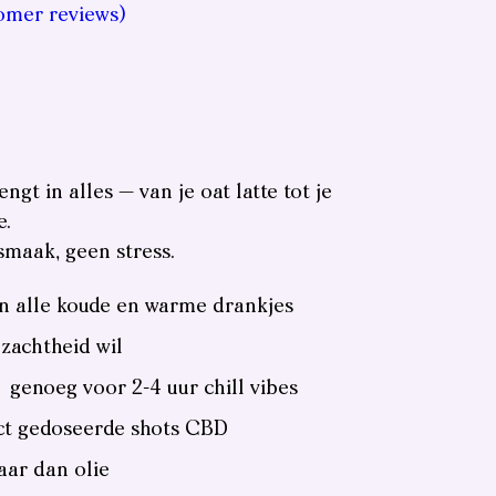
omer reviews)
gt in alles — van je oat latte tot je
e.
smaak, geen stress.
in alle koude en warme drankjes
 zachtheid wil
 genoeg voor 2-4 uur chill vibes
ct gedoseerde shots CBD
ar dan olie