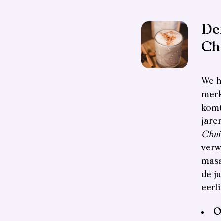
De
Cha
We 
merk
komt
jare
Chai
verw
masa
de j
eerl
O