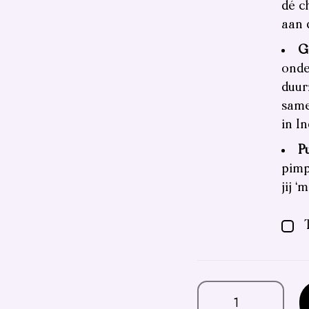
dé c
aan 
G
onde
duur
same
in In
P
pimp
jij ‘
T
Heal
Mary