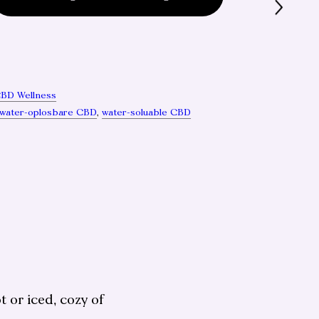
BD Wellness
water-oplosbare CBD
,
water-soluable CBD
t or iced, cozy of