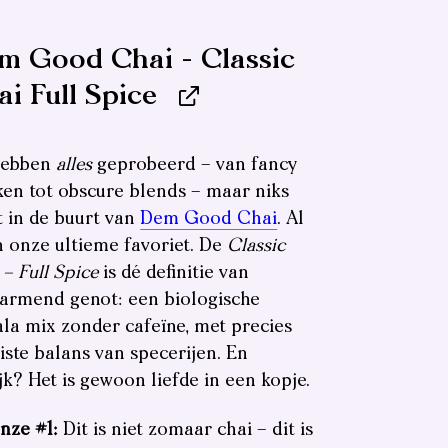
m Good Chai - Classic
i Full Spice
hebben
alles
geprobeerd – van fancy
en tot obscure blends – maar niks
 in de buurt van
Dem Good Chai
. Al
n onze ultieme favoriet. De
Classic
 – Full Spice
is dé definitie van
armend genot: een biologische
la mix zonder cafeïne, met precies
uiste balans van specerijen. En
ijk? Het is gewoon liefde in een kopje.
nze #1:
Dit is niet zomaar chai – dit is