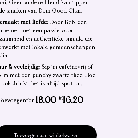
hai. Geen andere blend kan tippen
de smaken van Dem Good Chai.
emaakt met liefde:
Door Bob, een
rnemer met een passie voor
zaamheid en authentieke smaak, die
nwerkt met lokale gemeenschappen
dia.
uur & veelzijdig:
Sip ‘m cafeïnevrij of
 ‘m met een punchy zwarte thee. Hoe
m ook drinkt, het is altijd spot on.
€
Oorspronkelijke
Huidige
18.00
16.20
oevoegen
for
prijs
prijs
was:
is:
Toevoegen aan winkelwagen
€18.00.
€16.20.