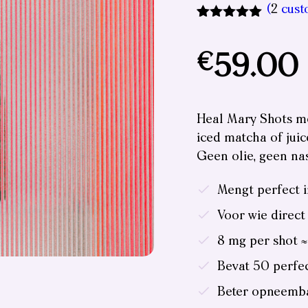
(
2
cust
Rated
2
5.00
out of 5
based on
€
59.00
customer
ratings
Heal Mary Shots men
iced matcha of juic
Geen olie, geen na
Mengt perfect 
Voor wie direct
8 mg per shot ≈
Bevat 50 perfe
Beter opneemba