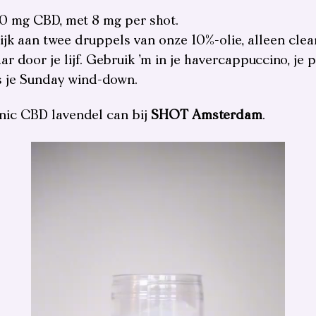
00 mg CBD, met 8 mg per shot.
ijk aan twee druppels van onze 10%-olie, alleen clean
r door je lijf.
Gebruik ’m in je havercappuccino, je p
s je Sunday wind-down.
onic CBD lavendel can bij
SHOT Amsterdam
.
Video
Player