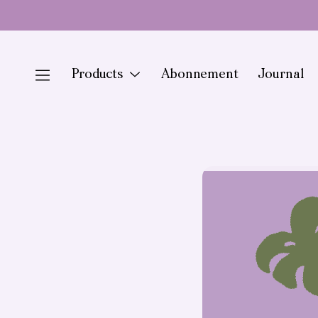
Doorgaan
naar
artikel
Menu
Products
Abonnement
Journal
Toggle