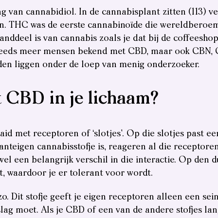
g van cannabidiol. In de cannabisplant zitten (113) v
an. THC was de eerste cannabinoïde die wereldberoe
ddeel is van cannabis zoals je dat bij de coffeeshop 
n steeds meer mensen bekend met CBD, maar ook CBN,
en liggen onder de loep van menig onderzoeker.
 CBD in je lichaam?
id met receptoren of ‘slotjes’. Op die slotjes past ee
teigen cannabisstofje is, reageren al die receptore
wel een belangrijk verschil in die interactie. Op den d
, waardoor je er tolerant voor wordt.
zo. Dit stofje geeft je eigen receptoren alleen een sei
lag moet. Als je CBD of een van de andere stofjes lan