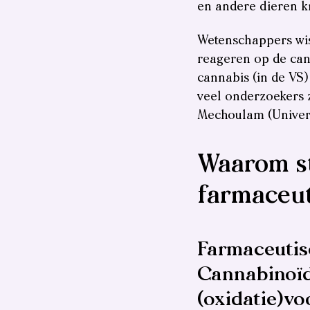
en andere dieren k
Wetenschappers wist
reageren op de can
cannabis (in de VS)
veel onderzoekers z
Mechoulam (Univers
Waarom s
farmaceu
Farmaceutis
Cannabinoïde
(oxidatie)vo