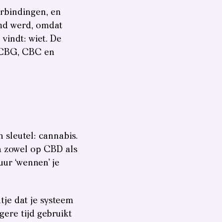
erbindingen, en
md werd, omdat
vindt: wiet. De
 CBG, CBC en
n sleutel: cannabis.
n zowel op CBD als
uur ‘wennen’ je
ntje dat je systeem
gere tijd gebruikt