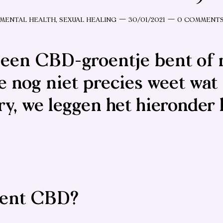
Categorieën
Post-
Opmerkin
MENTAL HEALTH
,
SEXUAL HEALING
30/01/2021
0 COMMENT
datum
 een CBD-groentje bent of n
e nog niet precies weet wat
y, we leggen het hieronder 
kent CBD?