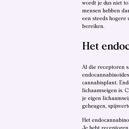
wordt je dus niet t
mensen hebben dan 
een steeds hogere d
bereiken.
Het endo
Al die receptoren 
endocannabinoïdes
cannabisplant. Endo
lichaamseigen is. 
je eigen lichaamsei
geheugen, spijsver
Het endocannabinoïd
Je hebt receptoren 