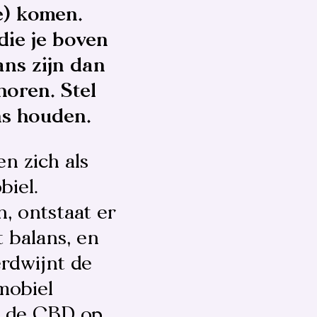
e) komen.
die je boven
lans zijn dan
horen. Stel
ns houden.
n zich als
biel.
, ontstaat er
t balans, en
rdwijnt de
mobiel
m de
CBD op.