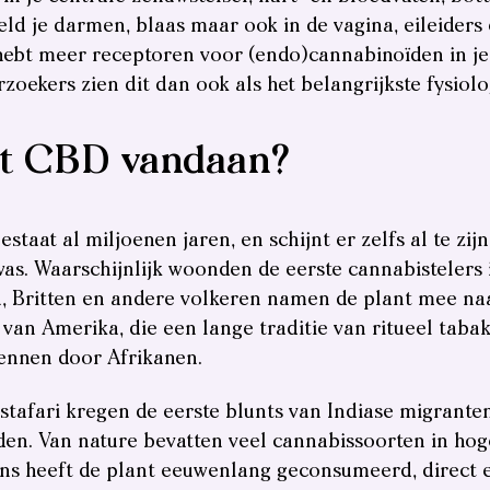
ld je darmen, blaas maar ook in de vagina, eileiders
hebt meer receptoren voor (endo)cannabinoïden in je 
zoekers zien dit dan ook als het belangrijkste fysiol
t CBD vandaan?
staat al miljoenen jaren, en schijnt er zelfs al te zi
as. Waarschijnlijk woonden de eerste cannabistelers 
, Britten en andere volkeren namen de plant mee na
van Amerika, die een lange traditie van ritueel taba
ennen door Afrikanen.
tafari kregen de eerste blunts van Indiase migranten 
den.
Van nature bevatten veel cannabissoorten in ho
s heeft de plant eeuwenlang geconsumeerd, direct e