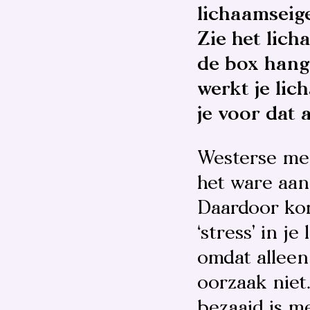
lichaamseig
Zie het lich
de box hangt
werkt je lic
je voor dat 
Westerse med
het ware aan
Daardoor kom
‘stress’ in j
omdat alleen
oorzaak niet
bezaaid is m