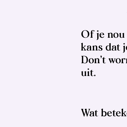
Of je nou
kans dat j
Don’t worr
uit.
Wat bete