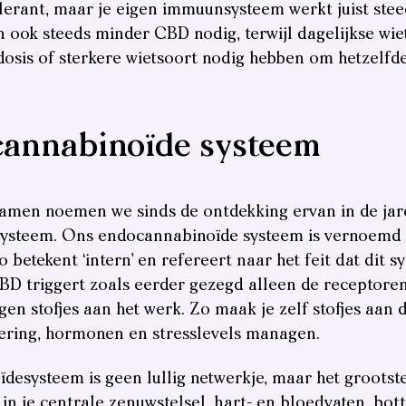
olerant, maar je eigen immuunsysteem werkt juist ste
ook steeds minder CBD nodig, terwijl dagelijkse wiet
osis of sterkere wietsoort nodig hebben om hetzelfde
cannabinoïde systeem
samen noemen we sinds de ontdekking ervan in de jar
ysteem. Ons endocannabinoïde systeem is vernoemd 
 betekent ‘intern’ en refereert naar het feit dat dit s
CBD triggert zoals eerder gezegd alleen de receptore
gen stofjes aan het werk. Zo maak je zelf stofjes aan 
tering, hormonen en stresslevels managen.
esysteem is geen lullig netwerkje, maar het grootste s
in je centrale zenuwstelsel, hart- en bloedvaten, bot