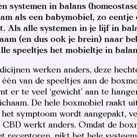
en systemen in balans (homeostas
aam als een babymobiel, zo eentje 
. Als alle systemen in je l
ijf in ba
haam (en dus ook je brein) naar be
alle
speeltjes het mobieltje in bala
icijnen werken anders, deze hechte
 één van de speeltjes aan de boxmo
t er te veel ‘gewicht’ aan te hangen
e lichaam. De hele boxmobiel raakt ui
 het symptoom wordt aangepakt, ve
.
CBD werkt anders. Omdat de box
et receptoren, pikt het hele systee