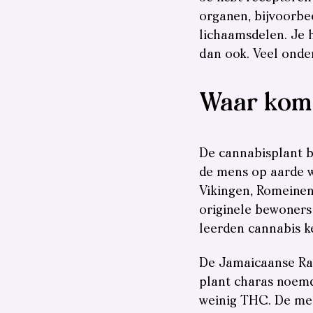
organen, bijvoorbee
lichaamsdelen. Je 
dan ook. Veel onder
Waar kom
De cannabisplant be
de mens op aarde w
Vikingen, Romeinen
originele bewoners 
leerden cannabis k
De Jamaicaanse Ras
plant charas noem
weinig THC. De men