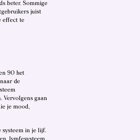
eds beter. Sommige
gebruikers juist
 effect te
en 90 het
naar de
ysteem
n. Vervolgens gaan
die je mood,
ysteem in je lijf.
ten, lymfesysteem,