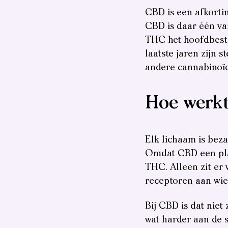
CBD is een afkortin
CBD is daar één v
THC het hoofdbestan
laatste jaren zij
andere cannabinoïd
Hoe werkt
Elk lichaam is bezaa
Omdat CBD een plan
THC. Alleen zit er 
receptoren aan wiet
Bij CBD is dat niet 
wat harder aan de s