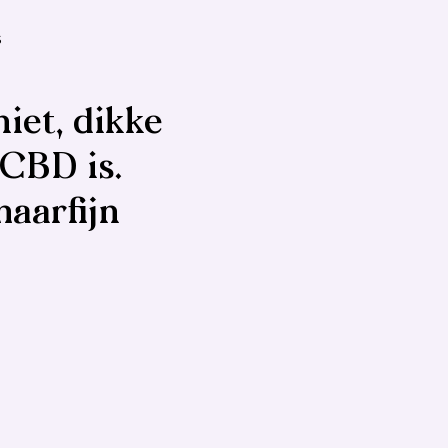
gen
S
iet, dikke
 CBD is.
haarfijn