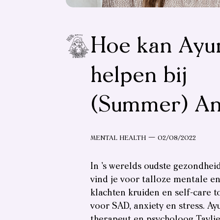
Hoe kan Ayu
helpen bij
(Summer) An
Categorieën
Post-
MENTAL HEALTH
02/08/2022
datum
In ’s werelds oudste gezondhei
vind je voor talloze mentale en
klachten kruiden en self-care t
voor SAD, anxiety en stress. Ay
therapeut en psycholoog Taylie