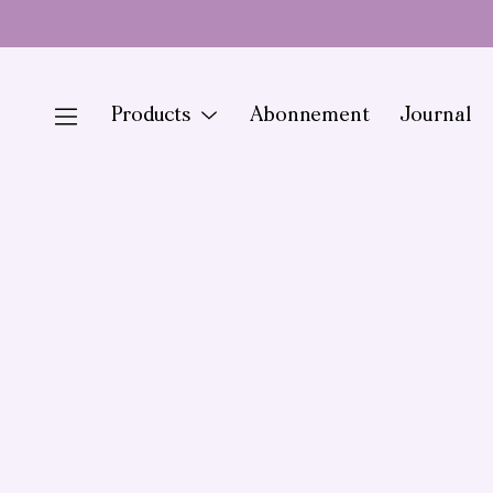
Doorgaan
naar
artikel
Menu
Products
Abonnement
Journal
Toggle