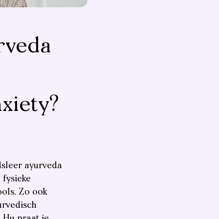
rveda
xiety?
dsleer ayurveda
 fysieke
ools. Zo ook
urvedisch
 Hu praat je