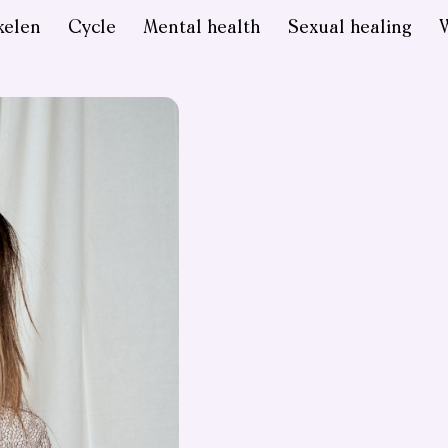
kelen
Cycle
Mental health
Sexual healing
W