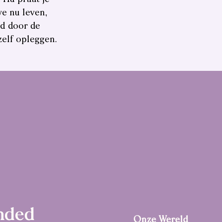
we nu leven,
ld door de
zelf opleggen.
nded
Onze Wereld