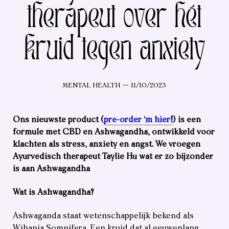
therapeut over hét
kruid tegen anxiety
Categorieën
Post-
MENTAL HEALTH
11/10/2023
datum
Ons nieuwste product (
pre-order ‘m hier!
) is een
formule met CBD en Ashwagandha, ontwikkeld voor
klachten als stress, anxiety en angst.
We vroegen
Ayurvedisch therapeut Taylie Hu wat er zo bijzonder
is aan Ashwagandha
Wat is Ashwagandha?
Ashwaganda staat wetenschappelijk bekend als
Wihania Somnifera. Een kruid dat al eeuwenlang