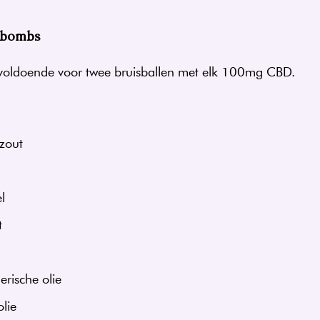
 bombs
n voldoende voor twee bruisballen met elk 100mg CBD.
zout
l
t
erische olie
lie