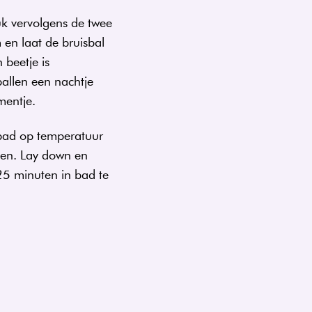
uk vervolgens de twee
 en laat de bruisbal
 beetje is
allen een nachtje
omentje.
 bad op temperatuur
llen. Lay down en
25 minuten in bad te