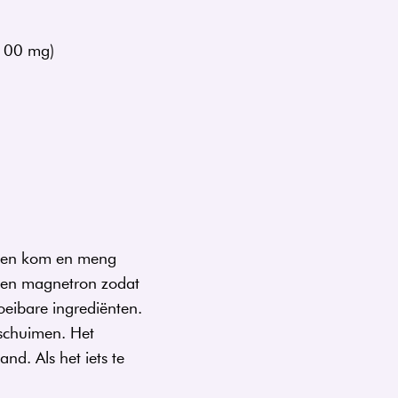
 100 mg)
n een kom en meng
n een magnetron zodat
oeibare ingrediënten.
 schuimen. Het
nd. Als het iets te