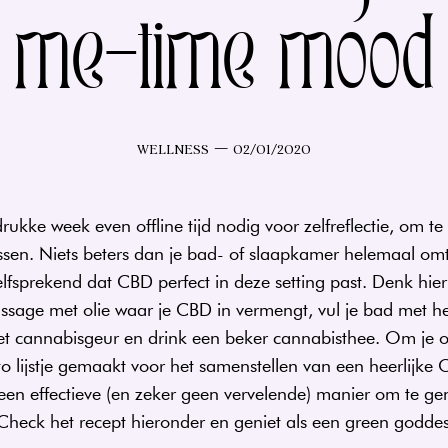
me-time mood
Categorieën
Post-
WELLNESS
02/01/2020
datum
ukke week even offline tijd nodig voor zelfreflectie, om t
sen. Niets beters dan je bad- of slaapkamer helemaal omt
elfsprekend dat CBD perfect in deze setting past. Denk hier
assage met olie waar je CBD in vermengt, vul je bad met 
et cannabisgeur en drink een beker cannabisthee. Om je 
 lijstje gemaakt voor het samenstellen van een heerlijke 
 een effectieve (en zeker geen vervelende) manier om te ge
heck het recept hieronder en geniet als een green goddess