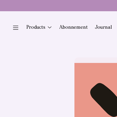
Doorgaan
naar
artikel
Menu
Products
Abonnement
Journal
Toggle