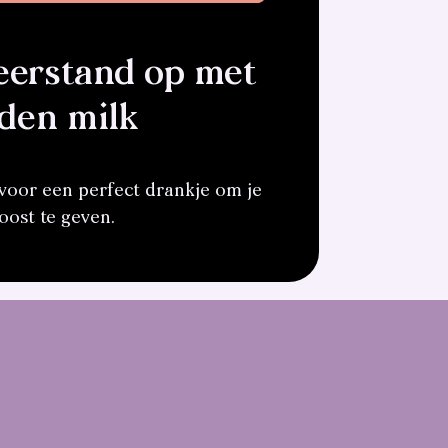
eerstand op met
den milk
voor een perfect drankje om je
oost te geven.