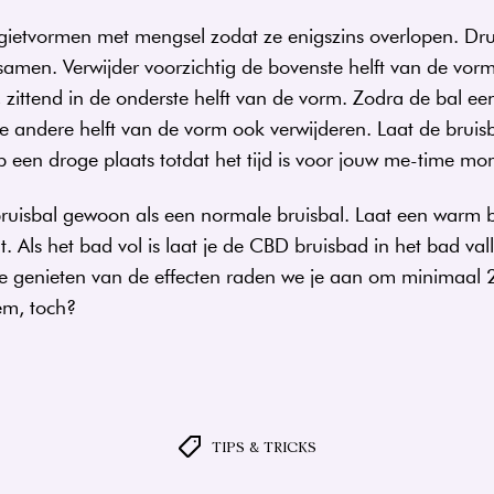
 gietvormen met mengsel zodat ze enigszins overlopen. Dr
amen. Verwijder voorzichtig de bovenste helft van de vorm
, zittend in de onderste helft van de vorm. Zodra de bal een
 andere helft van de vorm ook verwijderen. Laat de bruisb
 een droge plaats totdat het tijd is voor jouw me-time m
ruisbal gewoon als een normale bruisbal. Laat een warm
dt. Als het bad vol is laat je de CBD bruisbad in het bad va
e genieten van de effecten raden we je aan om minimaal 
eem, toch?
Tags
TIPS & TRICKS