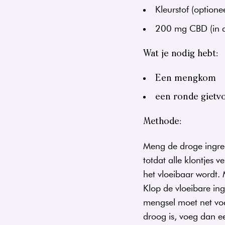
Kleurstof (optionee
200 mg CBD (in d
Wat je nodig hebt:
Een mengkom
een ronde gietv
Methode:
Meng de droge ingred
totdat alle klontjes 
het vloeibaar wordt.
Klop de vloeibare in
mengsel moet net voch
droog is, voeg dan e