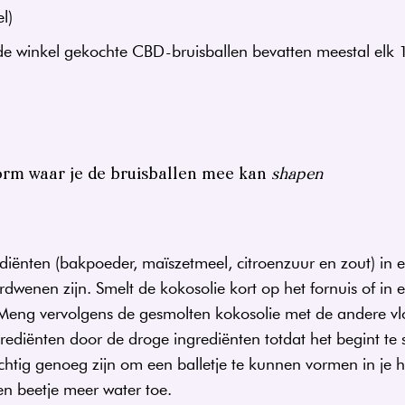
l)
e winkel gekochte CBD-bruisballen bevatten meestal elk
orm waar je de bruisballen mee kan
shapen
iënten (bakpoeder, maïszetmeel, citroenzuur en zout) i
verdwenen zijn. Smelt de kokosolie kort op het fornuis of i
 Meng vervolgens de gesmolten kokosolie met de andere vl
grediënten door de droge ingrediënten totdat het begint te
tig genoeg zijn om een balletje te kunnen vormen in je ha
en beetje meer water toe.