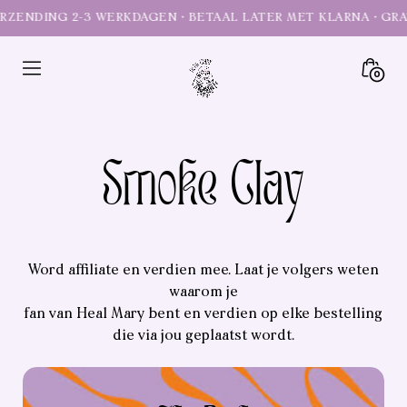
Doorgaan
naar
artikel
Minica
0
Toggl
Heal
Mary
CBD
Smoke Clay
self-
care
Word affiliate en verdien mee. Laat je volgers weten
waarom je
fan van Heal Mary bent en verdien op elke bestelling
die via jou geplaatst wordt.