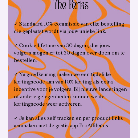
The Perks
✓ Standaard 10% commissie van elke bestelling
die geplaatst wordt via jouw unieke link.
✓ Cookie lifetime van 30 dagen, dus jouw
volgers mogen er tot 30 dagen over doen om te
bestellen.
✓ Na goedkeuring maken we een tijdelijke
kortingscode aan van 10% korting als extra
incentive voor je volgers. Bij nieuwe lanceringen
of andere gelegenheden kunnen we de
kortingscode weer activeren.
✓ Je kan alles zelf tracken en per product links
aanmaken met de gratis app ProAffiliates