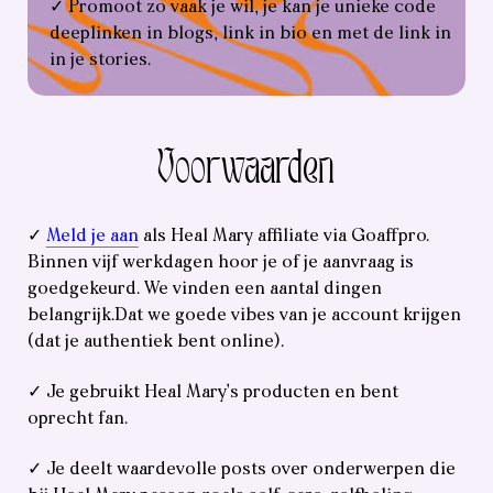
✓ Promoot zo vaak je wil, je kan je unieke code
deeplinken in blogs, link in bio en met de link in
in je stories.
Voorwaarden
✓
Meld je aan
als Heal Mary affiliate via Goaffpro.
Binnen vijf werkdagen hoor je of je aanvraag is
goedgekeurd. We vinden een aantal dingen
belangrijk.Dat we goede vibes van je account krijgen
(dat je authentiek bent online).
✓ Je gebruikt Heal Mary’s producten en bent
oprecht fan.
✓ Je deelt waardevolle posts over onderwerpen die