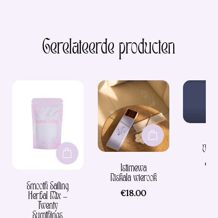
Gerelateerde producten
PAX
VAPO
€
21
Istimewa
Niskala wierook
Smooth Sailing
€
18.00
Herbal Mix –
Twenty
Sumthings