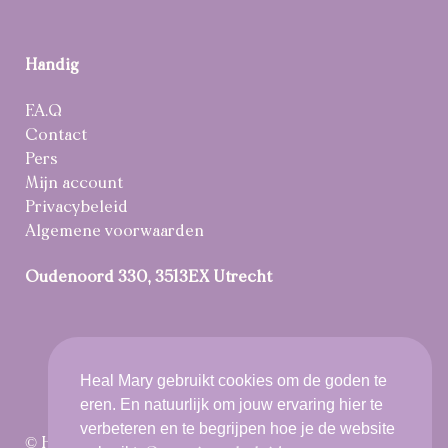
Handig
F.A.Q
Contact
Pers
Mijn account
Privacybeleid
Algemene voorwaarden
Oudenoord 330, 3513EX Utrecht
Heal Mary gebruikt cookies om de goden te
eren. En natuurlijk om jouw ervaring hier te
verbeteren en te begrijpen hoe je de website
© Heal Mary 2021 All rights reserved