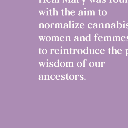
Heal Mary was fou
with the aim to
normalize cannabis
women and femmes
to reintroduce the 
wisdom of our
ancestors.