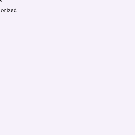
s
orized