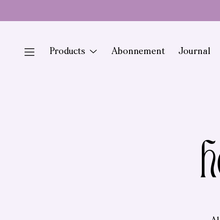
Doorgaan
naar
artikel
Products
Menu
Abonnement
Journal
Toggle
h