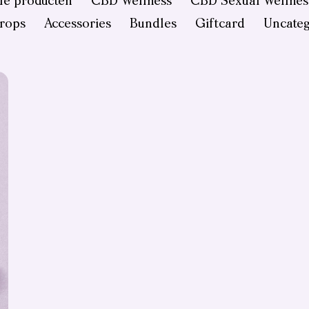
le producten
CBD Wellness
CBD Sexual Wellnes
rops
Accessories
Bundles
Giftcard
Uncateg