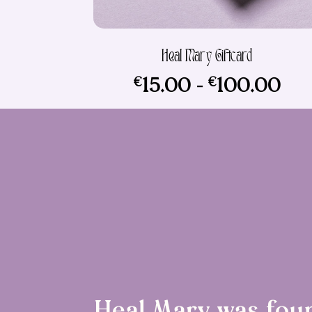
Heal Mary Giftcard
€
€
Prij
15.00
-
100.00
€15
tot
€1