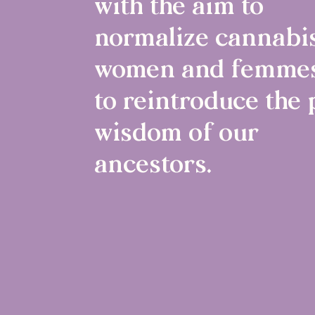
with the aim to
normalize cannabis
women and femmes
to reintroduce the 
wisdom of our
ancestors.