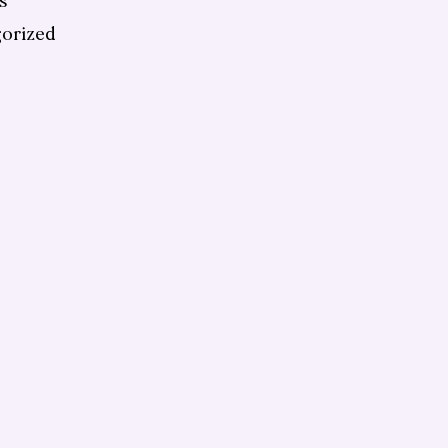
s
orized