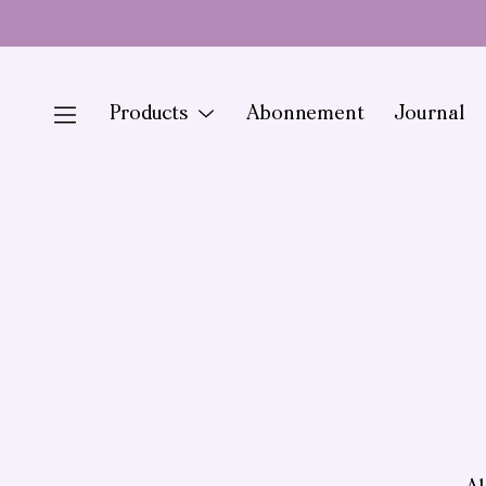
Doorgaan
naar
artikel
Products
Menu
Abonnement
Journal
Toggle