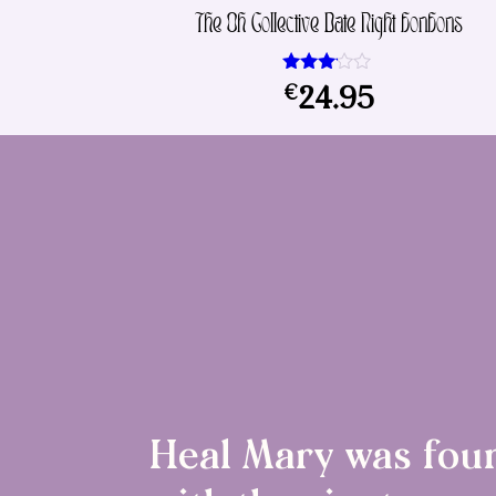
The Oh Collective Date Night bonbons
Waarde
€
24.95
ring
3.00
uit 5
Heal Mary was fou