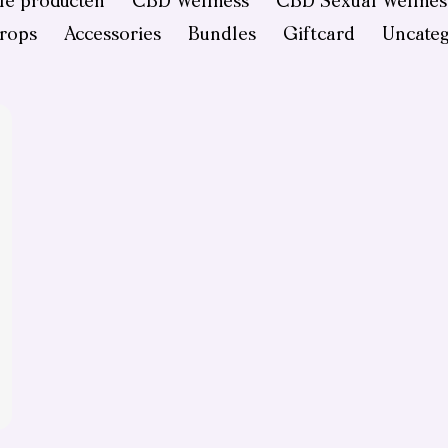
le producten
CBD Wellness
CBD Sexual Wellnes
rops
Accessories
Bundles
Giftcard
Uncateg